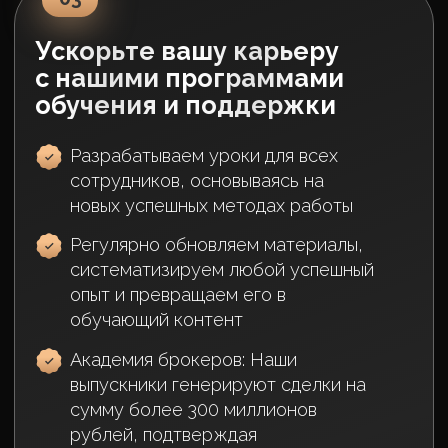
05
Регулярные корпоративные
мероприятия, включая
крупные тусовки каждые 2
месяца
Поощрения за выдающиеся
достижения, например, поездка
в Грузию за достижение цели в
миллиард броней
Организует корпоративные выезды
каждые 2 месяца за свой счёт для
отличившихся сотрудников