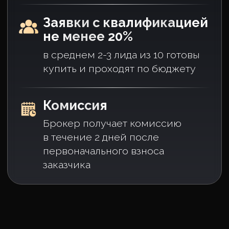
месяц, а
наши сотрудники
зарабатывают больше?
01
Первые 300 тыс. рублей
вы зарабатываете уже
через 35-40 дней работы
Отделом маркетинга руководят
ТОПы с опытом работы в
маркетинговых агентствах
Храним все лиды в своей базе
и постоянно работаем с ними
В среднем каждому лиду мы делаем
предложение каждые 2-3 месяца
Отдел сопровождения увеличивает
конверсию в бронь на 40%,
направляя клиентов на каждом
этапе процесса
Развитие карьеры по схеме в 4 этапа:
брокер -> руководитель группы ->