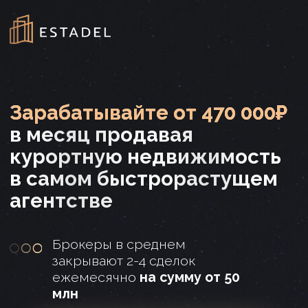
+7
Зарабатывайте от 470 000₽
в месяц продавая
Я согласен (-а) с
Политикой конфиденциальности в отношении
пользовательских данных
и даю свое согласие на обработку
курортную недвижимость
персональных данных
в самом быстрорастущем
агентстве
Брокеры в среднем
закрывают 2-4 сделок
ежемесячно
на сумму от 50
млн
Откликнуться на вакансию