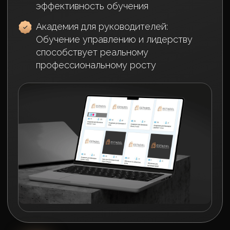
Ответь на 4 вопроса, и
мы
пригласим тебя на
собеседование
25%
100%