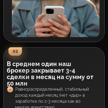
сотрудников, основываясь на
новых успешных методах работы
Регулярно обновляем материалы,
систематизируем любой успешный
опыт и превращаем его в
обучающий контент
Академия брокеров: Наши
выпускники генерируют сделки на
сумму более 300 миллионов
рублей, подтверждая
эффективность обучения
Академия для руководителей:
Обучение управлению и лидерству
способствует реальному
профессиональному росту