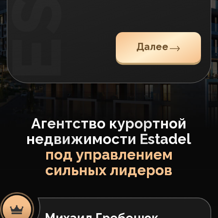
01
Объем продаж
1,5 млрд руб/мес
02
Брокеров в команде
70
03
Бюджет на маркетинг с оборота
25%