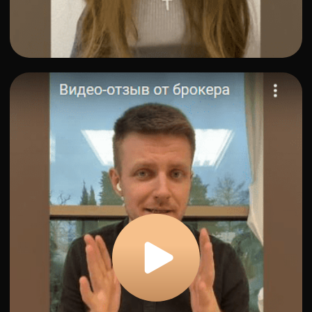
Хочу продавать с вами
Значительный рост выручки
агентства
– на 90% за
последний месяц
До конца года компания
планирует увеличить
число направлений до 6
Число брокеров — до 220
профессионалов