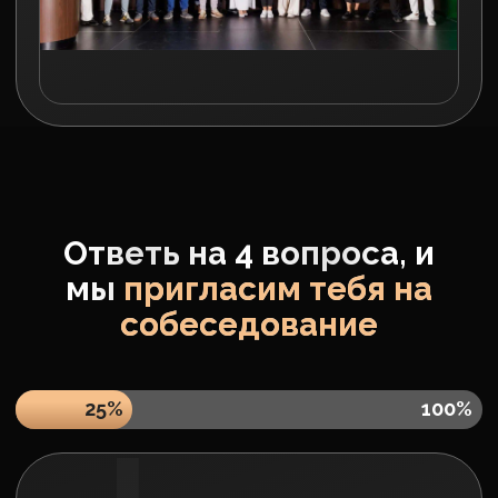
«Наша реклама выгоднее ближайшего
конкурента в 2,5 раза по данным
персонального менеджера в Я.Директ»
Юлия Хлуднева
(Галимова)
Соучредитель Estadel