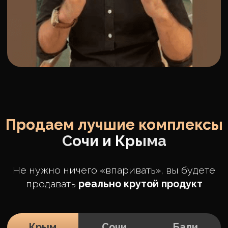
Это позволит нам достичь
месячной выручки в 240
млн рублей
Что в сумме принесет
до 8 миллиардов
рублей от
бронирований каждый
месяц
Политика конфиденциальности