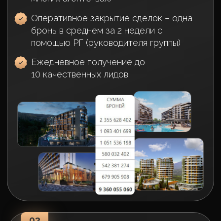
04
Брокеры занимаются только
продажей и
взаимодействием с
клиентом
Всей бумажной волокитой,
оформлением сделки и ипотеки
занимаются отдельные люди
В результате брокеры более
эффективны: меньше выгорают
и больше продаю
А все этапы сделки с клиентом
выполняются качественно
узкоспециализированными людьми