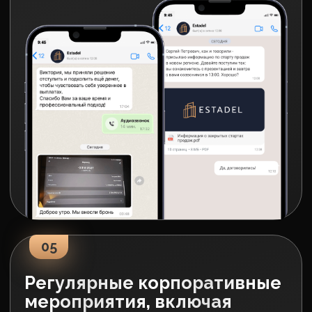
Агентство курортной
недвижимости Estadel
под управлением
сильных лидеров
Михаил Гребенюк
Один из учредителей Estadel
Основатель компании
Grebenuk Resulting
Построили более 816 отделов продаж
Обучили более 1402
предпринимателей
Помогли заработать
клиентам 132 млрд. ₽