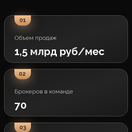
SkySoul Resort
г. Коктебель
Darsan Residence
г. Ялта