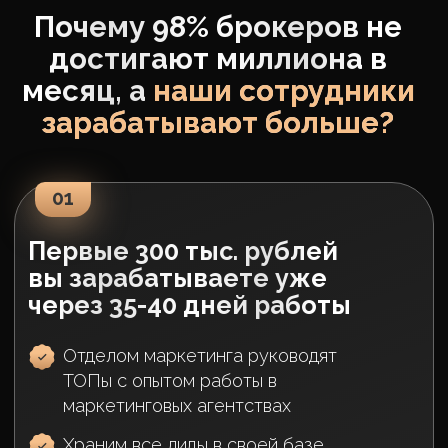
руководитель отдела продаж ->
директор по продажам
02
В среднем один наш
брокер закрывает 3-4
сделки в месяц на сумму от
50 млн
Равнораспределенный, стабильный
доход каждый месяц (нет «дыр» в
заработке по 2-3 месяца как во
многих агентствах)