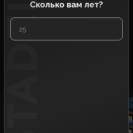
Основатель компании Nedvex Group
Создатель агрегатора
недвижимости Nedvex
Один из крупных застройщиков Сочи
С 2023 года застройщик на Бали