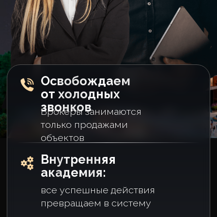
все успешные действия
превращаем в систему
Заявки с квалификацией
не менее 20%
в среднем 2-3 лида из 10 готовы
купить и проходят по бюджету
Комиссия
Брокер получает комиссию
в течение 2 дней после
первоначального взноса
заказчика
Почему 98% брокеров не
достигают миллиона в