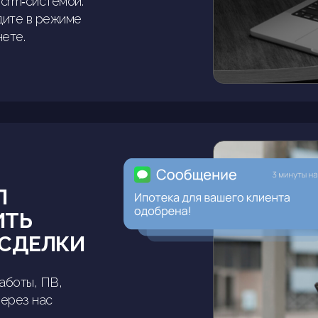
 crm‑системой.
дите в режиме
ете.
Л
ИТЬ
СДЕЛКИ
аботы, ПВ,
через нас