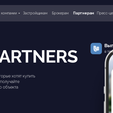
 компании
Застройщикам
Брокерам
Партнерам
Пресс-це
Вып
PARTNERS
в теч
торые хотят купить
 получайте
о объекта